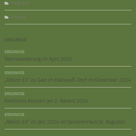
Ereignisse
Projekte
EREIGNISSE
EREIGNISSE
Sternwanderung im April 2025
EREIGNISSE
„Aktion 33“ zu Gast im Edelweiß-Dorf im Dezember 2024
EREIGNISSE
Festliches Konzert am 2. Advent 2024
EREIGNISSE
„Aktion 33“ im Jahr 2024 im SeniorenHaus St. Augustin