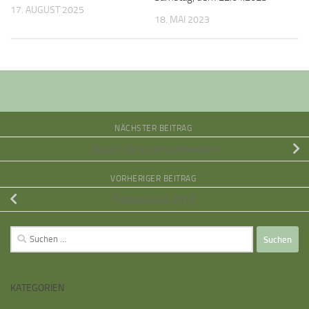
17. AUGUST 2025
18. MAI 2023
NÄCHSTER BEITRAG
Besuch der Josefsschwestern
VORHERIGER BEITRAG
Fastenessen 2012
Suche
nach:
KATEGORIEN