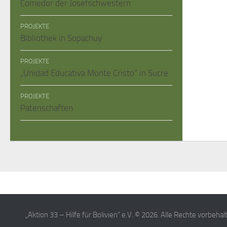
Comedor der Josefschwestern
PROJEKTE
Bibliothek in Sopachuy
PROJEKTE
„Unidad Educativa Monte Cristo“ in Sucre
PROJEKTE
Patenschaften
„Aktion 33 – Hilfe für Bolivien“ e.V. © 2026. Alle Rechte vorbehal