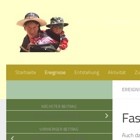
Zum Inhalt springen
„Aktion 33 − Hilfe für Bolivien” e.
Startseite
Ereignisse
Entstehung
Aktivität
Zu
EREIGN
NÄCHSTER BEITRAG
Fa
2011 25 Jahre „Aktion 33”
VORHERIGER BEITRAG
Auch da
Die „Aktion 33” sagt DANKE!