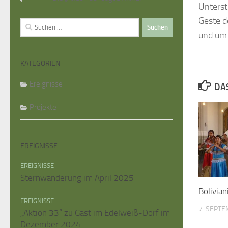
Unterst
Geste d
Suche
und um 
nach:
KATEGORIEN
Ereignisse
DA
Projekte
EREIGNISSE
EREIGNISSE
Sternwanderung im April 2025
Bolivia
EREIGNISSE
7. SEPT
„Aktion 33“ zu Gast im Edelweiß-Dorf im
Dezember 2024