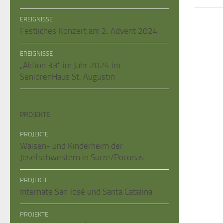
EREIGNISSE
Festliches Konzert am 2. Advent 2024
EREIGNISSE
„Aktion 33“ im Jahr 2024 im
SeniorenHaus St. Augustin
PROJEKTE
PROJEKTE
Waisen- und Kinderheim der
Josefschwestern in Sucre/Poconas
PROJEKTE
Internate San José und Santa Catalina
PROJEKTE