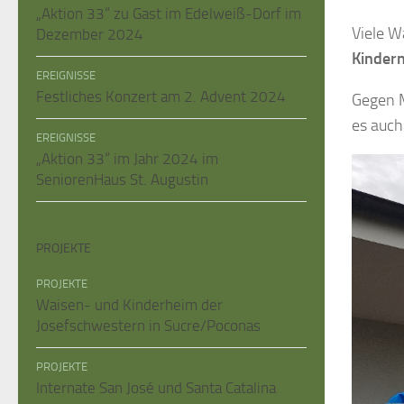
„Aktion 33“ zu Gast im Edelweiß-Dorf im
Viele W
Dezember 2024
Kindern
EREIGNISSE
Festliches Konzert am 2. Advent 2024
Gegen M
es auch
EREIGNISSE
„Aktion 33“ im Jahr 2024 im
SeniorenHaus St. Augustin
PROJEKTE
PROJEKTE
Waisen- und Kinderheim der
Josefschwestern in Sucre/Poconas
PROJEKTE
Internate San José und Santa Catalina