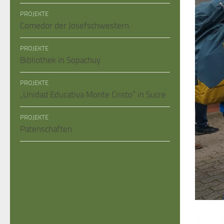
PROJEKTE
Comedor der Josefschwestern
PROJEKTE
Bibliothek in Sopachuy
PROJEKTE
„Unidad Educativa Monte Cristo“ in Sucre
PROJEKTE
Patenschaften