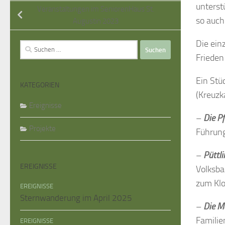
unterst
Veranstaltungen im SeniorenHaus St.
so auch
Augustin 2023
Die ein
Suche
Frieden
nach:
Ein Stü
KATEGORIEN
(Kreuzk
Ereignisse
–
Die Pf
Projekte
Führung
–
Püttli
EREIGNISSE
Volksba
zum Klo
EREIGNISSE
Sternwanderung im April 2025
–
Die M
Familie
EREIGNISSE