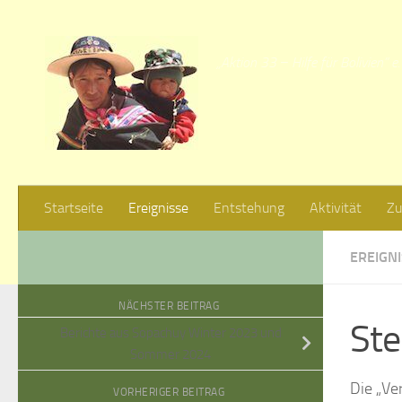
Zum Inhalt springen
„Aktion 33 − Hilfe für Bolivien” e.
Startseite
Ereignisse
Entstehung
Aktivität
Zu
EREIGN
NÄCHSTER BEITRAG
Ste
Berichte aus Sopachuy Winter 2023 und
Sommer 2024
Die „Ve
VORHERIGER BEITRAG