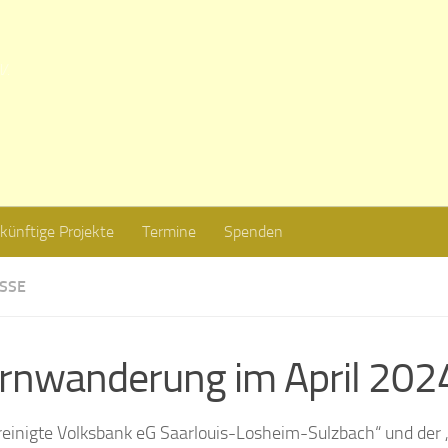
V.
künftige Projekte
Termine
Spenden
ISSE
rnwanderung im April 202
reinigte Volksbank eG Saarlouis-Losheim-Sulzbach“ und de