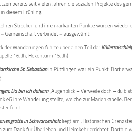
ützen bereits seit vielen Jahren die sozialen Projekte des gem
 in diesem Frühling.
zelnen Strecken und ihre markanten Punkte wurden wieder u
 – Gemeinschaft verbindet – ausgewählt:
ck der Wanderungen führte über einen Teil der
Köllertalschlei
apelle 16. Jh, Hexenturm 15. Jh).
arrkirche St. Sebastian
in Püttlingen war ein Punkt. Dort erwa
.
ngen: Da bin ich daheim
„Augenblick – Verweile doch – du bist
nk eG ihre Wanderung stellte, welche zur Marienkapelle, B
ster führt.
ariengrotte in Schwarzenholz
liegt am „Historischen Grenzst
n zum Dank für Überleben und Heimkehr errichtet. Dorthin 